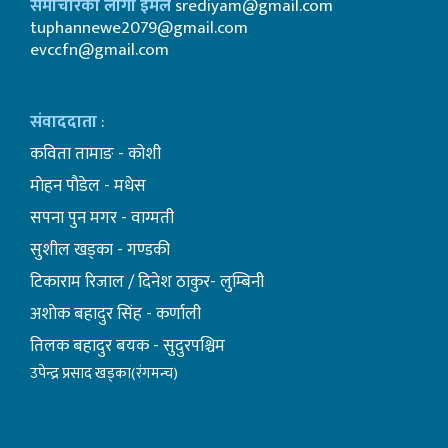
समाचारका लागी इमेल
srediyam@gmail.com
tuphannewe2079@gmail.com
evccfn@gmail.com
संवाददाता
:
कविता तामाङ - कोशी
माेहन पाैडेल - मधेस
सपना पुन मगर - वाग्मती
सुशील खड्का - गण्डकी
टिकाराम रिजाल / दिनेश ठाकुर- लुम्बिनी
अशाेक बहादुर सिंह - कर्णाली
तिलक बहादुर बयक - सुदुरपश्चिम
उपेन्द्र प्रसाद खड्का(रंगमन्च)