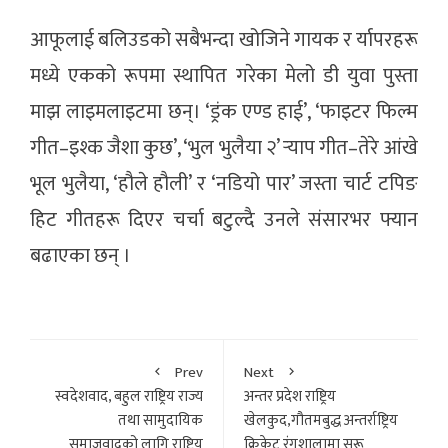
आफूलाई बलिउडको सबैभन्दा खोजिने गायक र र्यापरहरू
मध्ये एकको रूपमा स्थापित गरेका मेलो डी युवा पुस्ता
माझ लाइमलाइटमा छन्। ‘ड्रंक एण्ड हाई’, ‘फाइटर फिल्म
गीत–इश्क जैशा कुछ’, ‘भुल भुलैया २’ र्
याप गीत–तेरे आंखे
भूल भुलैया, ‘हौले हौली’ र ‘नडियो पार’ जस्ता चार्ट टपिङ
हिट गीतहरू दिएर चर्चा बटुल्दै उनले संसारभर फ्यान
बढाएका छन् ।
Prev
Next
स्वदेशवाद, बहुल राष्ट्रिय राज्य
अन्तर प्रदेश राष्ट्रिय
तथा सामुदायिक
खेलकुद,गौतमबुद्ध अन्तर्राष्ट्रिय
समाजवादको लागि राष्ट्रिय
क्रिकेट रंगशालामा सुरू