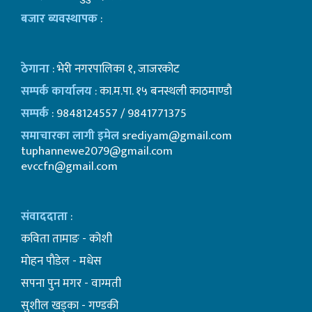
बजार ब्यवस्थापक
:
ठेगाना
: भेरी नगरपालिका १, जाजरकोट
सम्पर्क कार्यालय
: का.म.पा. १५ बनस्थली काठमाण्डाै
सम्पर्क
: 9848124557 / 9841771375
समाचारका लागी इमेल
srediyam@gmail.com
tuphannewe2079@gmail.com
evccfn@gmail.com
संवाददाता
:
कविता तामाङ - कोशी
माेहन पाैडेल - मधेस
सपना पुन मगर - वाग्मती
सुशील खड्का - गण्डकी