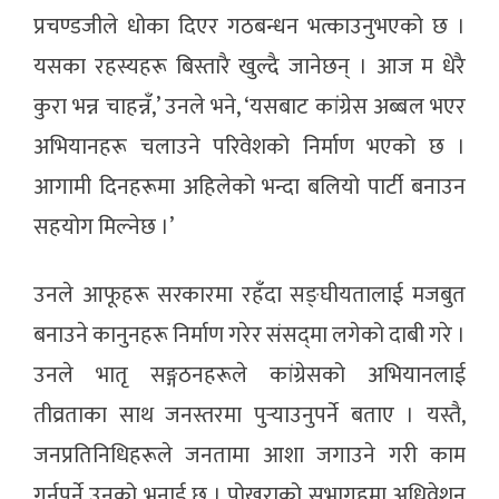
प्रचण्डजीले धोका दिएर गठबन्धन भत्काउनुभएको छ ।
यसका रहस्यहरू बिस्तारै खुल्दै जानेछन् । आज म धेरै
कुरा भन्न चाहन्नँ,’ उनले भने, ‘यसबाट कांग्रेस अब्बल भएर
अभियानहरू चलाउने परिवेशको निर्माण भएको छ ।
आगामी दिनहरूमा अहिलेको भन्दा बलियो पार्टी बनाउन
सहयोग मिल्नेछ ।’
उनले आफूहरू सरकारमा रहँदा सङ्घीयतालाई मजबुत
बनाउने कानुनहरू निर्माण गरेर संसद्‌मा लगेको दाबी गरे ।
उनले भातृ सङ्गठनहरूले कांग्रेसको अभियानलाई
तीव्रताका साथ जनस्तरमा पुर्‍याउनुपर्ने बताए । यस्तै,
जनप्रतिनिधिहरूले जनतामा आशा जगाउने गरी काम
गर्नुपर्ने उनको भनाई छ । पोखराको सभागृहमा अधिवेशन