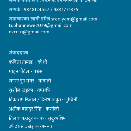
सम्पर्क कार्यालय
: का.म.पा. १५ बनस्थली काठमाण्डाै
सम्पर्क
: 9848124557 / 9841771375
समाचारका लागी इमेल
srediyam@gmail.com
tuphannewe2079@gmail.com
evccfn@gmail.com
संवाददाता
:
कविता तामाङ - कोशी
माेहन पाैडेल - मधेस
सपना पुन मगर - वाग्मती
सुशील खड्का - गण्डकी
टिकाराम रिजाल / दिनेश ठाकुर- लुम्बिनी
अशाेक बहादुर सिंह - कर्णाली
तिलक बहादुर बयक - सुदुरपश्चिम
उपेन्द्र प्रसाद खड्का(रंगमन्च)