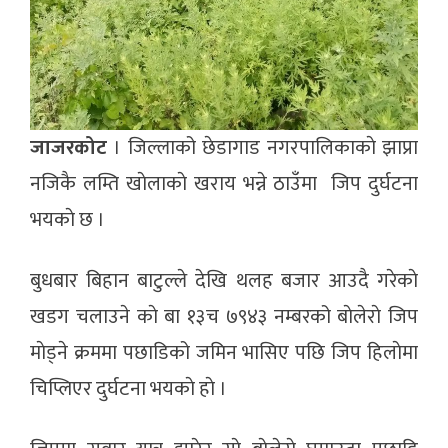
जाजरकोट
। जिल्लाको छेडागाड नगरपालिकाकाे झाप्रा
नजिकै लम्ति खाेलाकाे खराय भन्ने ठाउँमा जिप दुर्घटना
भयकाे छ ।
बुधबार बिहान बाटुल्ले देखि थलह बजार आउदै गरेकाे
खडग चलाउने काे बा १३च ७९४३ नम्बरको बाेलेराे जिप
माेड्ने क्रममा पछाडिको जमिन भासिए पछि जिप हिलाेमा
चिप्लिएर दुर्घटना भयकाे हाे ।