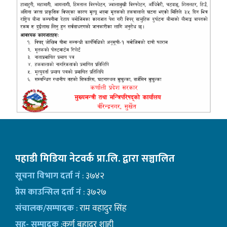
पहाडी मिडिया नेटवर्क प्रा.लि. द्वारा सञ्चालित
सूचना विभाग दर्ता नं
: ३७४२
प्रेस काउन्सिल दर्ता नं
: ३७२७
संचालक/सम्पादक
: राम वहादुर सिंह
सह- सम्पादक
:कर्ण बहादुर शाही