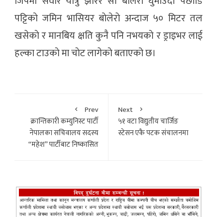
जिपमा सवार यात्रु झारेर साे बाेलेराे घुमाउदा पछाडि
पट्टिकाे जमिन भासियर बाेलेराे अन्दाज ५० मिटर तल
खसेकाे र मानबिय क्षति कुनै पनि नभयकाे र ड्राइभर लाई
हल्का टाउकाे मा चाेट लागेकाे बताएको छ।
Prev
Next
क्रान्तिकारी कम्युनिस्ट पार्टी
५१ वटा विद्युतीय चार्जिङ
नेपालका सचिवालय सदस्य
स्टेसन एकै पटक संचालनमा
“महेश” पार्टीबाट निष्कासित