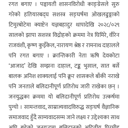
रगत बगाए । पञ्चायती शासनविरोधी काङ्ग्रेसले सुरु
गरेको हतियारबद्घ सशस्त्र सङ्घर्षमा ओखलढुङ्गाको
टिमुरबोटेमा क्याप्टेन यज्ञबहादुर थापादेखि २०२८/०२९
सालको झापा सशस्त्र विद्रोहको क्रममा नेत्र घिमिरे, वीरेन
राजवंशी, कृष्ण कुइँकेल, नारायण श्रेष्ठ र रामनाथ दाहालले
पनि रगत बगाए । क्रान्तिकारी नेता ऋषि देवकोटा
‘आजाद’ देखि सम्झना दाहाल, टङ्क भुसाल, सात बर्से
बालक अनिश शाक्यलाई पनि क्रूर शासकले बाँकी नराखे
पनि जनताले बलिदानीपूर्ण प्रतिरोध जारी राखेका छन् ।
जनयुद्धका क्रममा यो बलिदानीपूर्ण प्रतिरोध उत्कर्षमा
पुग्यो । सामन्तवाद, साम्राज्यवादविरुद्ध सङ्घर्ष वैज्ञानिक
समाजवाद हुँदै साम्यवादसम्म जाने लक्ष्य र उद्देश्यका साथ
अघि बढेको जनयुद्धमा बलिदानको अद्वितीय पिरमीड