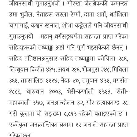
जीवनसाथी गुमाउनुभयो । गोरखा जेलब्रेककी कमान्डर
उमा भुजेल, नेताहरू सरला रेग्मी, दामा शर्मा, धर्मशिला
चापागाईं, कञ्चन खनाल, शोभा कट्टेलले पनि जीवनसाथी
गुमाउनुभयो । महान् वर्गसङ्घर्षमा सहादत प्राप्त गरेका
सहिदहरूको तथ्याङ्क अझै पनि पूर्ण भइसकेको छैनन् ।
सहिद प्रतिष्ठानअनुसार सहिद तथ्याङ्कमा कोचिला २८६,
लिम्बुवान किराँत ४१५, अवध २१६, भोजपुरा २४८, मिथिला
३६१, ताम्सालिङ १११४, नेवाः ४०, तमुवान ४५१, मगराँत
१८८८, थारुवान १००३, भेरी-कर्णाली १५१३, सेती-
महाकाली ५५७, जनआन्दोलन ३२, गौर हत्याकाण्ड २८
गरी कूलमा यो सङ्ख्या ८,८९५ रहेको बताइएको छ ।
एकीकृत जनक्रान्तिका क्रममा १२ जनाले सहादत प्राप्त
गरेका छन् ।