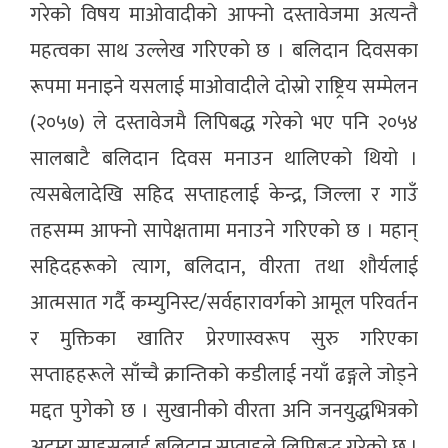
गरेको विषय माओवादीको आफ्नो दस्तावेजमा अत्यन्तै
महत्वका साथ उल्लेख गरिएको छ । बलिदान दिवसका
रूपमा मनाइने यसलाई माओवादीले दोस्रो राष्ट्रिय सम्मेलन
(२०५७) ले दस्तावेजमै लिपिबद्ध गरेको भए पनि २०५४
सालबाटै बलिदान दिवस मनाउन थालिएको थियो ।
त्यसबेलादेखि सहिद सप्ताहलाई केन्द्र, जिल्ला र गाउँ
तहसम्म आफ्नो सापेक्षतामा मनाउने गरिएको छ । महान्
सहिदहरूको त्याग, बलिदान, वीरता तथा शौर्यलाई
आत्मसात गर्दै कम्युनिस्ट/सर्वहारावर्गको आमूल परिवर्तन
र मुक्तिका खातिर प्रेरणास्वरूप सुरु गरिएका
सप्ताहहरूले साँच्चै क्रान्तिको कडीलाई नयाँ ढङ्गले जोड्ने
मद्दत पुगेको छ । सुखानीको वीरता अनि जनयुद्धभित्रको
अदम्य साहसलाई बलिदान सप्ताहले लिपिबद्ध गरेको छ ।