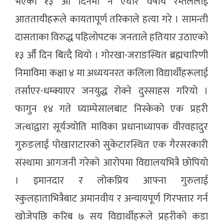
भएको १३ औँ दिनमा नै एघार वर्षीय रम्तेललाई
आततायीहरूले कायतापूर्ण तरिकाले हत्या गरे । सामन्ती
दासताका विरुद्ध पहिलोपटक जनताले हतियार उठाएको
१३ औँ दिन बित्दै थियो । गोरखा-जराङस्थित ब्रह्मचारिणी
निमाविमा कक्षा ४ मा अध्ययनरत कलिला विद्यार्थीहरूलाई
तर्साएर-धम्क्याएर जनयुद्ध रोक्ने दुस्साहस गरियो ।
फागुन १४ गते घ्याम्पेसालबाट निस्केको एक प्रहरी
जत्थाद्वारा सूर्यज्योति माविका प्रधानाध्यापक वीरवहादुर
गुरुङलाई पोखाराटारको सुकेटारस्थित एक गैरसरकारी
संस्थामा आगजनी गरेको आरोपमा विद्यालयभित्रै छोपियो
। इमानदार र लोकप्रिय आफ्ना गुरुलाई
स्कुलहाताभित्रैबाट अमानवीय र अन्यायपूर्ण गिरफ्तार गर्न
खोजेपछि करिब ७ सय विद्यार्थीहरूले प्रहरीको कडा