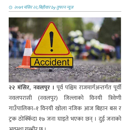
२०७९ मंसिर २२, बिहीवार
by
तुफान न्यूज
२२ मंसिर, नवलपुर ।
पूर्व पश्चिम राजमार्गअन्तर्गत पूर्वी
नवलपरासी (नवलपुर) जिल्लाको विनयी त्रिवेणी
गाउँपालिका–१ विनयी खोला नजिक आज बिहान बस र
ट्रक ठोक्किँदा १७ जना घाइते भएका छन् । दुई जनाको
अवस्था गम्भीर छ ।