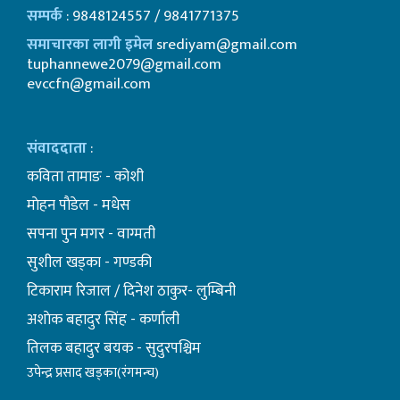
सम्पर्क
: 9848124557 / 9841771375
समाचारका लागी इमेल
srediyam@gmail.com
tuphannewe2079@gmail.com
evccfn@gmail.com
संवाददाता
:
कविता तामाङ - कोशी
माेहन पाैडेल - मधेस
सपना पुन मगर - वाग्मती
सुशील खड्का - गण्डकी
टिकाराम रिजाल / दिनेश ठाकुर- लुम्बिनी
अशाेक बहादुर सिंह - कर्णाली
तिलक बहादुर बयक - सुदुरपश्चिम
उपेन्द्र प्रसाद खड्का(रंगमन्च)