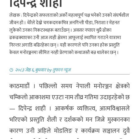
दिपेन्द्र शाही
लेखक : दिपेन्द्रको सफलताको अर्को महत्वपूर्ण पक्ष भनेको उनको संघर्षशील
जीवन हो । धेरैले देख्ने चमकदमकभित्र अनगिन्ती पीडा, निराशा र मेहनत
लुकेको उनका निकटस्थहरू बताउँछन् । अवसर नपाएर थुप्रै ढोका
ढकढक्याएका उनी आज त्यही क्षेत्रमा आफूलाई स्थापित गराउने यात्रामा
निरन्तर अगाडि बढिरहेका छन् । यही कारणले पनि उनका हरेक प्रस्तुति
केवल मनोरञ्जनमा सीमित नरही प्रेरणाको कथाजस्तै बन्न थालेका छन् ।
२०८३ जेष्ठ ६, बुधवार
by
तुफान न्यूज
काठमाडौं । पछिल्लो समय नेपाली मनोरञ्जन क्षेत्रको
चम्किलो आकाशमा एउटा नाम तीव्र गतिमा उदाइरहेको छ
—
दिपेन्द्र शाही
। आकर्षक व्यक्तित्व, आत्मविश्वासले
भरिएको प्रस्तुति शैली र दर्शकको मन जित्ने मुस्कानका
कारण उनी अहिले मोडलिङ र कार्यक्रम सञ्चालन दुवै