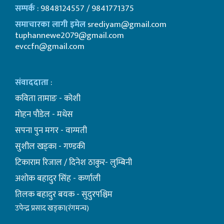
सम्पर्क
: 9848124557 / 9841771375
समाचारका लागी इमेल
srediyam@gmail.com
tuphannewe2079@gmail.com
evccfn@gmail.com
संवाददाता
:
कविता तामाङ - कोशी
माेहन पाैडेल - मधेस
सपना पुन मगर - वाग्मती
सुशील खड्का - गण्डकी
टिकाराम रिजाल / दिनेश ठाकुर- लुम्बिनी
अशाेक बहादुर सिंह - कर्णाली
तिलक बहादुर बयक - सुदुरपश्चिम
उपेन्द्र प्रसाद खड्का(रंगमन्च)