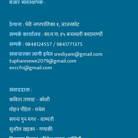
बजार ब्यवस्थापक
:
ठेगाना
: भेरी नगरपालिका १, जाजरकोट
सम्पर्क कार्यालय
: का.म.पा. १५ बनस्थली काठमाण्डाै
सम्पर्क
: 9848124557 / 9841771375
समाचारका लागी इमेल
srediyam@gmail.com
tuphannewe2079@gmail.com
evccfn@gmail.com
संवाददाता
:
कविता तामाङ - कोशी
माेहन पाैडेल - मधेस
सपना पुन मगर - वाग्मती
सुशील खड्का - गण्डकी