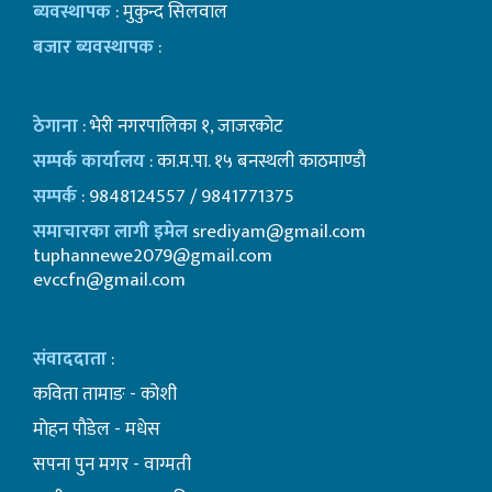
ब्यवस्थापक
: मुकुन्द सिलवाल
बजार ब्यवस्थापक
:
ठेगाना
: भेरी नगरपालिका १, जाजरकोट
सम्पर्क कार्यालय
: का.म.पा. १५ बनस्थली काठमाण्डाै
सम्पर्क
: 9848124557 / 9841771375
समाचारका लागी इमेल
srediyam@gmail.com
tuphannewe2079@gmail.com
evccfn@gmail.com
संवाददाता
:
कविता तामाङ - कोशी
माेहन पाैडेल - मधेस
सपना पुन मगर - वाग्मती