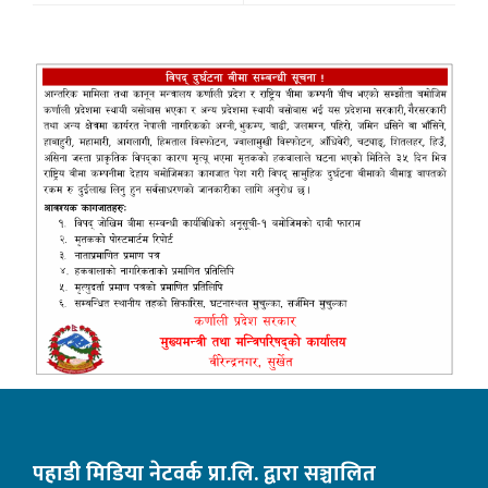
पहाडी मिडिया नेटवर्क प्रा.लि. द्वारा सञ्चालित