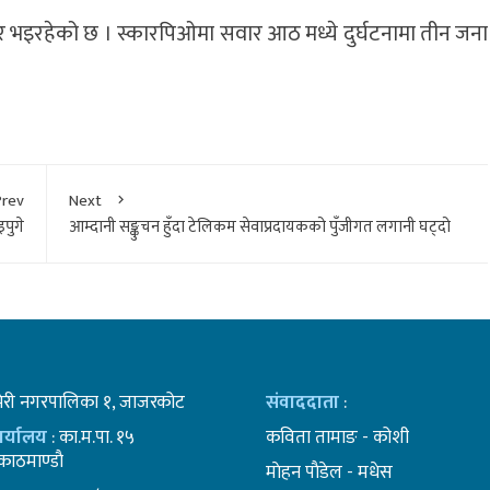
पचार भइरहेको छ । स्कारपिओमा सवार आठ मध्ये दुर्घटनामा तीन जना
Prev
Next
पुगे
आम्दानी सङ्कुचन हुँदा टेलिकम सेवाप्रदायकको पुँजीगत लगानी घट्दो
भेरी नगरपालिका १, जाजरकोट
संवाददाता
:
कार्यालय
: का.म.पा. १५
कविता तामाङ - कोशी
ाठमाण्डाै
माेहन पाैडेल - मधेस