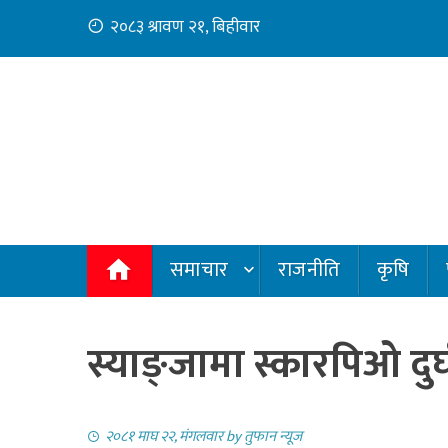
Skip
२०८३ श्रावण २१, बिहीवार
to
content
समाचार
राजनीति
कृषि
स्याङ्जामा स्कारपिओ दुर्
२०८१ माघ २२, मंगलवार
by
तुफान न्यूज