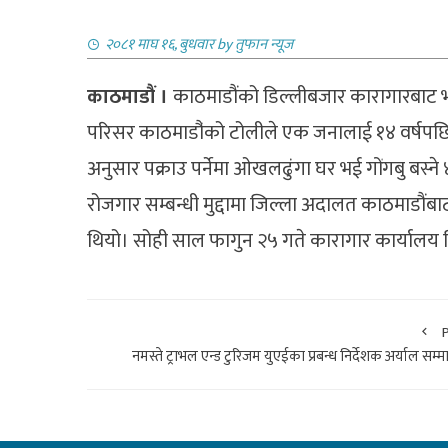
२०८१ माघ १६, बुधवार
by
तुफान न्यूज
काठमाडौं ।
काठमाडौंको डिल्लीबजार कारागारबाट भाग
परिसर काठमाडौ‌ंको टोलीले एक जनालाई १४ वर्षपछ
अनुसार पक्राउ पर्नेमा ओखलढुंगा घर भई गोंगबु बस्न
रोजगार सम्बन्धी मुद्दामा जिल्ला अदालत काठमाडौंब
थियो। सोही साल फागुन २५ गते कारागार कार्या
नमस्ते ट्राभल एन्ड टुरिजम युएईका प्रबन्ध निर्देशक अर्याल सम्