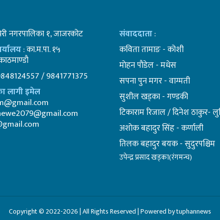
भेरी नगरपालिका १, जाजरकोट
संवाददाता
:
कार्यालय
: का.म.पा. १५
कविता तामाङ - कोशी
ाठमाण्डाै
माेहन पाैडेल - मधेस
9848124557 / 9841771375
सपना पुन मगर - वाग्मती
ा लागी इमेल
सुशील खड्का - गण्डकी
am@gmail.com
टिकाराम रिजाल / दिनेश ठाकुर- लुम
newe2079@gmail.com
@gmail.com
अशाेक बहादुर सिंह - कर्णाली
तिलक बहादुर बयक - सुदुरपश्चिम
उपेन्द्र प्रसाद खड्का(रंगमन्च)
Copyright © 2022-2026 | All Rights Reserved | Powered by tuphannews