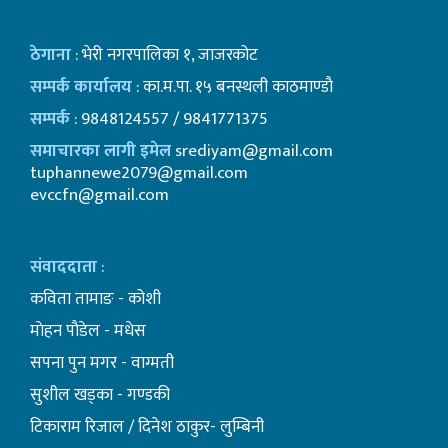
ठेगाना
: भेरी नगरपालिका १, जाजरकोट
सम्पर्क कार्यालय
: का.म.पा. १५ बनस्थली काठमाण्डाै
सम्पर्क
: 9848124557 / 9841771375
समाचारका लागी इमेल
srediyam@gmail.com
tuphannewe2079@gmail.com
evccfn@gmail.com
संवाददाता
:
कविता तामाङ - कोशी
माेहन पाैडेल - मधेस
सपना पुन मगर - वाग्मती
सुशील खड्का - गण्डकी
टिकाराम रिजाल / दिनेश ठाकुर- लुम्बिनी