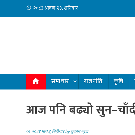
Skip
२०८३ श्रावण २३, शनिवार
to
content
समाचार
राजनीति
कृषि
आज पनि बढ्यो सुन–चाँद
२०८१ माघ ३, बिहीवार
by
तुफान न्यूज