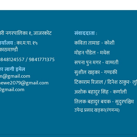
भेरी नगरपालिका १, जाजरकोट
संवाददाता
:
कार्यालय
: का.म.पा. १५
कविता तामाङ - कोशी
ाठमाण्डाै
माेहन पाैडेल - मधेस
9848124557 / 9841771375
सपना पुन मगर - वाग्मती
ा लागी इमेल
सुशील खड्का - गण्डकी
am@gmail.com
टिकाराम रिजाल / दिनेश ठाकुर- लुम
newe2079@gmail.com
@gmail.com
अशाेक बहादुर सिंह - कर्णाली
तिलक बहादुर बयक - सुदुरपश्चिम
उपेन्द्र प्रसाद खड्का(रंगमन्च)