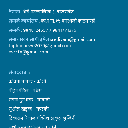
ठेगाना
: भेरी नगरपालिका १, जाजरकोट
सम्पर्क कार्यालय
: का.म.पा. १५ बनस्थली काठमाण्डाै
सम्पर्क
: 9848124557 / 9841771375
समाचारका लागी इमेल
srediyam@gmail.com
tuphannewe2079@gmail.com
evccfn@gmail.com
संवाददाता
:
कविता तामाङ - कोशी
माेहन पाैडेल - मधेस
सपना पुन मगर - वाग्मती
सुशील खड्का - गण्डकी
टिकाराम रिजाल / दिनेश ठाकुर- लुम्बिनी
अशाेक बहादुर सिंह - कर्णाली