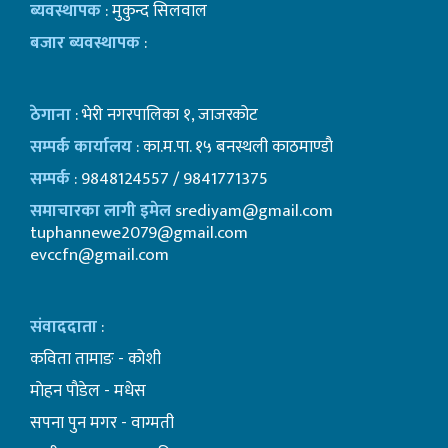
ब्यवस्थापक
: मुकुन्द सिलवाल
बजार ब्यवस्थापक
:
ठेगाना
: भेरी नगरपालिका १, जाजरकोट
सम्पर्क कार्यालय
: का.म.पा. १५ बनस्थली काठमाण्डाै
सम्पर्क
: 9848124557 / 9841771375
समाचारका लागी इमेल
srediyam@gmail.com
tuphannewe2079@gmail.com
evccfn@gmail.com
संवाददाता
:
कविता तामाङ - कोशी
माेहन पाैडेल - मधेस
सपना पुन मगर - वाग्मती