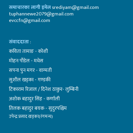
समाचारका लागी इमेल
srediyam@gmail.com
tuphannewe2079@gmail.com
evccfn@gmail.com
संवाददाता
:
कविता तामाङ - कोशी
माेहन पाैडेल - मधेस
सपना पुन मगर - वाग्मती
सुशील खड्का - गण्डकी
टिकाराम रिजाल / दिनेश ठाकुर- लुम्बिनी
अशाेक बहादुर सिंह - कर्णाली
तिलक बहादुर बयक - सुदुरपश्चिम
उपेन्द्र प्रसाद खड्का(रंगमन्च)