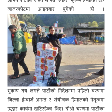
अभियान टोलि राहत सामग्री सहित भूकम्प प्रभावित क्षेत्र
जाजरकोटमा आइतबार पुगेकाे हो ।
भुकम्प गय लगत्तै पार्टीकाे निर्देशनमा पहिलाे चरणमा
जिल्ला ईन्चार्ज अनन्त र संयोजक हिमालकाे नेतृत्वमा
उद्धार कार्यमा खटिरहेका थिए। दाेश्राे चरणमा पार्टीका