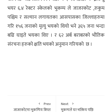
भयर ६.४ रेक्टर स्केलकाे भुकम्प ले जाजरकोट ,रुकुम
पश्चिम र सल्यान लगायतका आसपासका जिल्लाहरुमा
गरि १५६ जनाकाे मृत्यु भयकाे थियाे भने ३६५ जना भन्दा
बढि घाइते भयका थिए । र ६२ अर्ब बराबरको भाैतिक
संरचना हरुकाे क्षति भयकाे अनुमान गरियकाे छ ।
Prev
Next
जाजरकोटमा भुकम्पिय बिपत
भुकम्पले घर भत्किय पछि