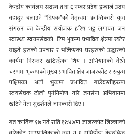
केन्द्रीय कार्यलय सदस्य तथा ६ नम्बर प्रदेश इन्चार्ज उदय
बहादुर चलाउने “दिपक”काे नेतृत्वमा क्रान्तिकारी युवा
संगठन का केन्द्रीय संयोजक हरिष भट्ट लगायत जन
स्वास्थ्य स्वंयमसेवकाे टिम भुकम्प प्रभावित क्षेत्रमा खटेर
घाइते हरुकाे उपचार र भत्किएका घरहरुकाे उद्धारकाे
कार्यमा निरन्तर खटिरहेका थिय । अभियानको तेश्राे
चरणमा भूकम्पको मुख्य प्रभावित क्षेत्र जाजरकोट र रुकुम
पश्चिमका अती भुकम्प प्रभावित गाउँबस्तीहरुमा
स्वयंसेवक टोली पुर्ननिर्माण गरि जनसेना अभियानमा
खटिने नेता सुदर्शनले जानकारी दिए ।
गत कार्तिक १७ गते राति ११:४७मा जाजरकोट जिल्लाकाे
बारेकाेट गाउपालिकाकाे वडा न १ रामिडाँडा केन्द्रबिन्दु