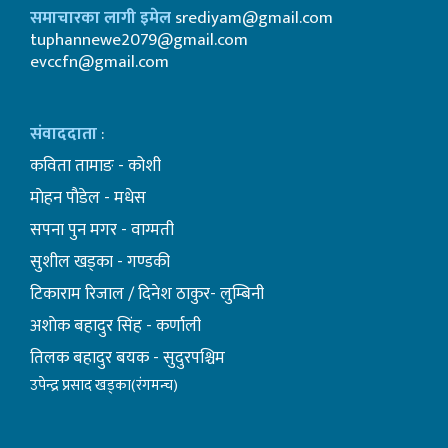
समाचारका लागी इमेल
srediyam@gmail.com
tuphannewe2079@gmail.com
evccfn@gmail.com
संवाददाता
:
कविता तामाङ - कोशी
माेहन पाैडेल - मधेस
सपना पुन मगर - वाग्मती
सुशील खड्का - गण्डकी
टिकाराम रिजाल / दिनेश ठाकुर- लुम्बिनी
अशाेक बहादुर सिंह - कर्णाली
तिलक बहादुर बयक - सुदुरपश्चिम
उपेन्द्र प्रसाद खड्का(रंगमन्च)