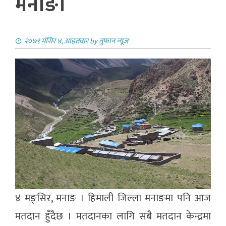
मनाङ।
२०७९ मंसिर ४, आइतवार
by
तुफान न्यूज
४ मङ्सिर, मनाङ । हिमाली जिल्ला मनाङमा पनि आज
मतदान हुँदैछ । मतदानका लागि सबै मतदान केन्द्रमा