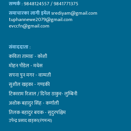
सम्पर्क
: 9848124557 / 9841771375
समाचारका लागी इमेल
srediyam@gmail.com
tuphannewe2079@gmail.com
evccfn@gmail.com
संवाददाता
:
कविता तामाङ - कोशी
माेहन पाैडेल - मधेस
सपना पुन मगर - वाग्मती
सुशील खड्का - गण्डकी
टिकाराम रिजाल / दिनेश ठाकुर- लुम्बिनी
अशाेक बहादुर सिंह - कर्णाली
तिलक बहादुर बयक - सुदुरपश्चिम
उपेन्द्र प्रसाद खड्का(रंगमन्च)