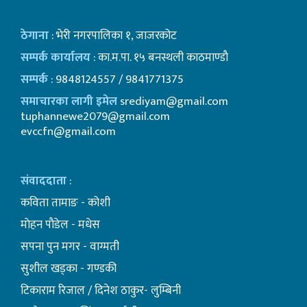
ठेगाना
: भेरी नगरपालिका १, जाजरकोट
सम्पर्क कार्यालय
: का.म.पा. १५ बनस्थली काठमाण्डाै
सम्पर्क
: 9848124557 / 9841771375
समाचारका लागी इमेल
srediyam@gmail.com
tuphannewe2079@gmail.com
evccfn@gmail.com
संवाददाता
:
कविता तामाङ - कोशी
माेहन पाैडेल - मधेस
सपना पुन मगर - वाग्मती
सुशील खड्का - गण्डकी
टिकाराम रिजाल / दिनेश ठाकुर- लुम्बिनी