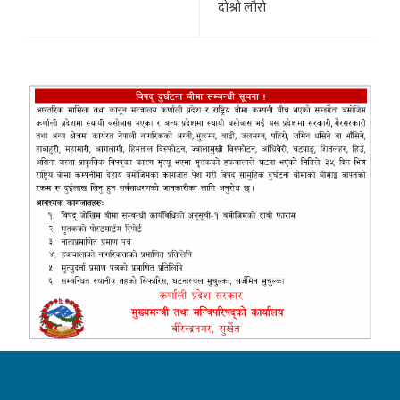
दाेश्राे लाैराे