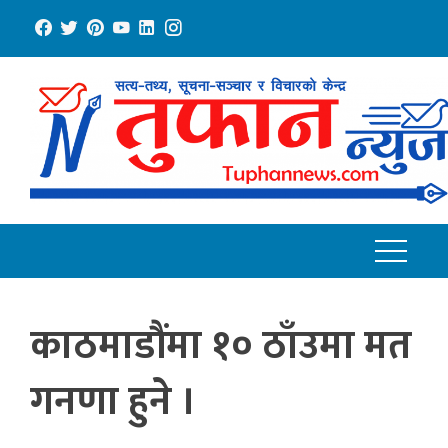
Skip
to
content
काठमाडौंमा १० ठाँउमा मत
गनणा हुने ।