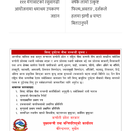
१११ मेगावाटको रसुवागढी
वर्षकै लामो उत्कृष्ट
आयोजनामा धमाधम उपकरण
फिल्म,अवतार , दर्शकले
जडान
हलमा झण्डै ४ घण्टा
बिताउनुपर्ने