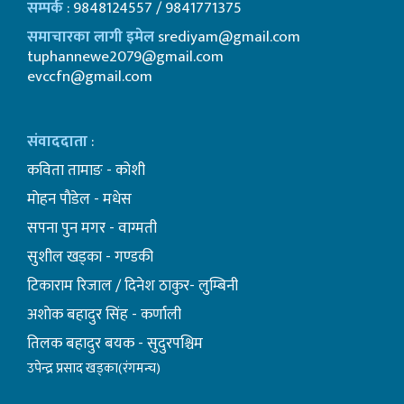
सम्पर्क
: 9848124557 / 9841771375
समाचारका लागी इमेल
srediyam@gmail.com
tuphannewe2079@gmail.com
evccfn@gmail.com
संवाददाता
:
कविता तामाङ - कोशी
माेहन पाैडेल - मधेस
सपना पुन मगर - वाग्मती
सुशील खड्का - गण्डकी
टिकाराम रिजाल / दिनेश ठाकुर- लुम्बिनी
अशाेक बहादुर सिंह - कर्णाली
तिलक बहादुर बयक - सुदुरपश्चिम
उपेन्द्र प्रसाद खड्का(रंगमन्च)