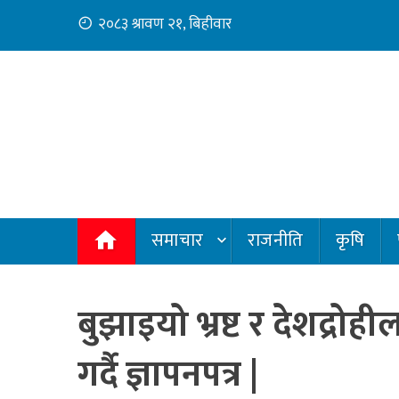
Skip
२०८३ श्रावण २१, बिहीवार
to
content
समाचार
राजनीति
कृषि
बुझाइयो भ्रष्ट र देशद्रो
गर्दै ज्ञापनपत्र |