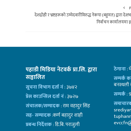
देशद्रोही र भ्रष्टहरूको उम्मेदवारीविरुद्ध नेकपा (बहुमत) द्वारा दे
निर्वाचन कार्यालयमा ज
पहाडी मिडिया नेटवर्क प्रा.लि. द्वारा
ठेगाना
: 
सञ्चालित
सम्पर्क 
बनस्थली क
सूचना विभाग दर्ता नं
: ३७४२
सम्पर्क
: 
प्रेस काउन्सिल दर्ता नं
: ३७२७
समाचारक
संचालक/सम्पादक
: राम वहादुर सिंह
srediy
सह- सम्पादक
:कर्ण बहादुर शाही
tuphan
evccfn
प्रबन्ध निर्देशक
: डि.बि. पराजुली