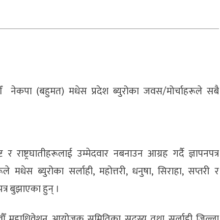
ँ नेकपा (बहुमत) मधेस प्रदेश ब्युरोका जवस/मोर्चाहरूले सबै
 राष्ट्रघातीहरूलाई उम्मेदवार नबनाउन आग्रह गर्दै ज्ञापनपत्र
े मधेस ब्युरोका सर्लाही, महोत्तरी, धनुषा, सिराहा, सप्तरी र
र बुझाएका हुन् ।
 नवौँ महाधिवेशन आयोजक समितिका सदस्य तथा सर्लाही जिल्ला