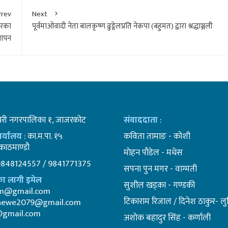
Prev
Next
शभरका
पूर्वमाओवादी नेता बालकृष्ण ढुङ्गेलप्रति नेकपा (बहुमत) द्वारा श्रद्धाञ्जली
्ञापन
भेरी नगरपालिका १, जाजरकोट
संवाददाता
:
कार्यालय
: का.म.पा. १५
कविता तामाङ - कोशी
ाठमाण्डाै
माेहन पाैडेल - मधेस
9848124557 / 9841771375
सपना पुन मगर - वाग्मती
ा लागी इमेल
सुशील खड्का - गण्डकी
am@gmail.com
टिकाराम रिजाल / दिनेश ठाकुर- लुम
newe2079@gmail.com
@gmail.com
अशाेक बहादुर सिंह - कर्णाली