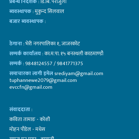
प्रबन्ध निर्देशक
: डि.बि. पराजुली
ब्यवस्थापक
: मुकुन्द सिलवाल
बजार ब्यवस्थापक
:
ठेगाना
: भेरी नगरपालिका १, जाजरकोट
सम्पर्क कार्यालय
: का.म.पा. १५ बनस्थली काठमाण्डाै
सम्पर्क
: 9848124557 / 9841771375
समाचारका लागी इमेल
srediyam@gmail.com
tuphannewe2079@gmail.com
evccfn@gmail.com
संवाददाता
:
कविता तामाङ - कोशी
माेहन पाैडेल - मधेस