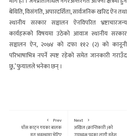
माग हो । जनप्रतिनिधिले नगरअन्तर्रगत आफ्नो क्षेत्रमा हुने
बेथिति, विसंगति, अपारदर्शिता, सार्वजनिक खरिद ऐन तथा
स्थानीय सरकार सञ्चालन ऐनविपरित भ्रष्टाचारजन्य
कार्यहरूको विषयमा उठेको आवाज स्थानीय सरकार
सञ्चालन ऐन, २०७४ को दफा ११२ (२) को कानूनी
परिभाषाभित्र नपर्ने स्पष्ट रहेको समेत जानकारी गराउँद
छु,’ फुयालले भनेका छन् ।
Prev
Next
घाँस काट्न गयका बालक
अखिल (क्रान्तिकारी )काे
मृत अवस्थामा भेटिए
उपाध्यक्ष पदका लागी महेश