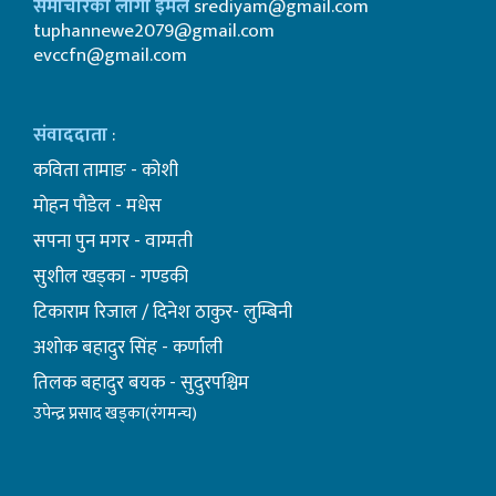
समाचारका लागी इमेल
srediyam@gmail.com
tuphannewe2079@gmail.com
evccfn@gmail.com
संवाददाता
:
कविता तामाङ - कोशी
माेहन पाैडेल - मधेस
सपना पुन मगर - वाग्मती
सुशील खड्का - गण्डकी
टिकाराम रिजाल / दिनेश ठाकुर- लुम्बिनी
अशाेक बहादुर सिंह - कर्णाली
तिलक बहादुर बयक - सुदुरपश्चिम
उपेन्द्र प्रसाद खड्का(रंगमन्च)