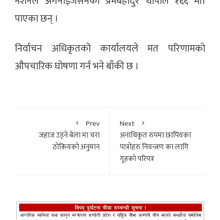
नेशनल अर्गनाइजेसनका प्रेमबहादुर थापाले १६६ मत
पाएका छन् ।
निर्वाचन अधिकृतको कार्यालयले मत परिणामको
औपचारिक घोषणा गर्न भने बाँकी छ ।
Prev
Next
जहाज उड्ने बेला मा चरा
अनाधिकृत रुपमा छापियका
ठाेकियकाे अनुमान
पात्राेहरु नियन्त्रण का लागि
गृहकाे परिपत्र