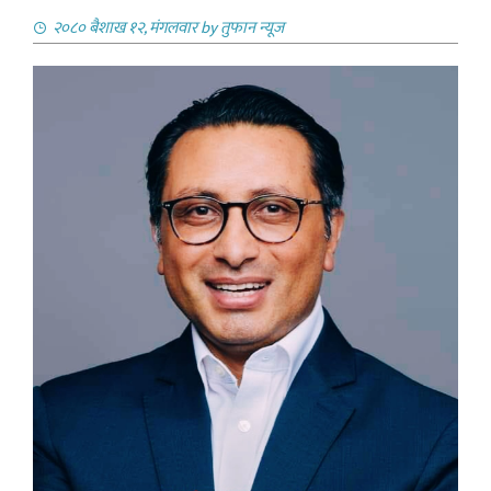
२०८० बैशाख १२, मंगलवार
by
तुफान न्यूज