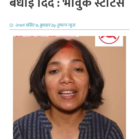
बधाई दिदै : भावुक स्टाटस
२०७९ मंसिर ७, बुधवार
by
तुफान न्यूज