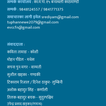
सम्पर्क कार्यालय
: का.म.पा. १५ बनस्थली काठमाण्डाै
सम्पर्क
: 9848124557 / 9841771375
समाचारका लागी इमेल
srediyam@gmail.com
tuphannewe2079@gmail.com
evccfn@gmail.com
संवाददाता
:
कविता तामाङ - कोशी
माेहन पाैडेल - मधेस
सपना पुन मगर - वाग्मती
सुशील खड्का - गण्डकी
टिकाराम रिजाल / दिनेश ठाकुर- लुम्बिनी
अशाेक बहादुर सिंह - कर्णाली
तिलक बहादुर बयक - सुदुरपश्चिम
उपेन्द्र प्रसाद खड्का(रंगमन्च)