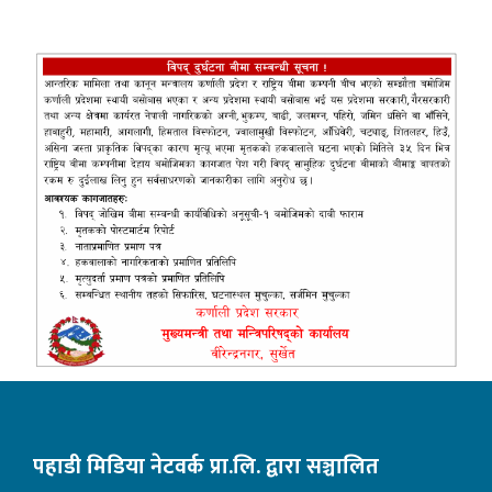
पहाडी मिडिया नेटवर्क प्रा.लि. द्वारा सञ्चालित