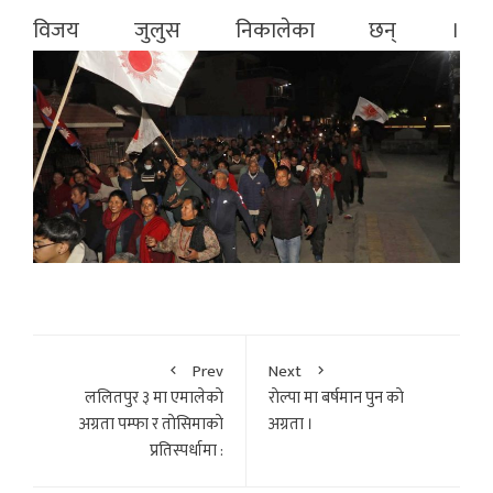
विजय जुलुस निकालेका छन् ।
Prev
Next
ललितपुर ३ मा एमालेकाे
राेल्पा मा बर्षमान पुन काे
अग्रता पम्फा र ताेसिमाकाे
अग्रता ।
प्रतिस्पर्धामा :