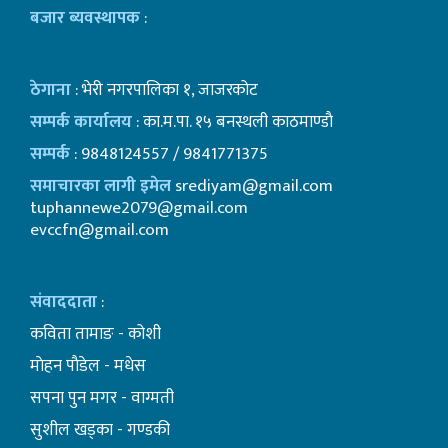
बजार ब्यवस्थापक
:
ठेगाना
: भेरी नगरपालिका १, जाजरकोट
सम्पर्क कार्यालय
: का.म.पा. १५ बनस्थली काठमाण्डाै
सम्पर्क
: 9848124557 / 9841771375
समाचारका लागी इमेल
srediyam@gmail.com
tuphannewe2079@gmail.com
evccfn@gmail.com
संवाददाता
:
कविता तामाङ - कोशी
माेहन पाैडेल - मधेस
सपना पुन मगर - वाग्मती
सुशील खड्का - गण्डकी