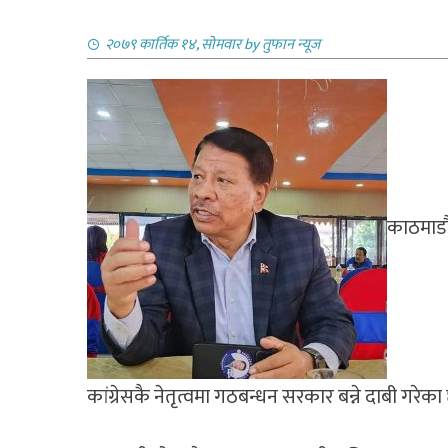
२०७९ कार्तिक १४, सोमवार
by
तुफान न्यूज
काठमाडौं
कांग्रेसकै नेतृत्वमा गठबन्धन सरकार बन्ने दाबी गरेका