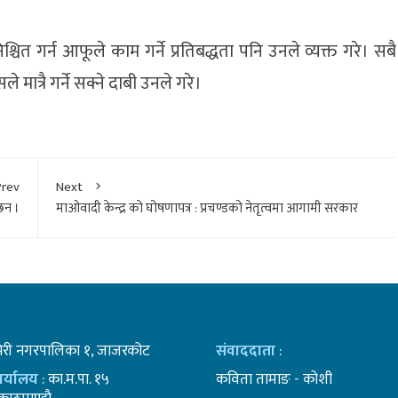
िश्चित गर्न आफूले काम गर्ने प्रतिबद्धता पनि उनले व्यक्त गरे। सबै
 मात्रै गर्ने सक्ने दाबी उनले गरे।
Prev
Next
 छन ।
माओवादी केन्द्र काे घोषणापत्र : प्रचण्डको नेतृत्वमा आगामी सरकार
भेरी नगरपालिका १, जाजरकोट
संवाददाता
:
कार्यालय
: का.म.पा. १५
कविता तामाङ - कोशी